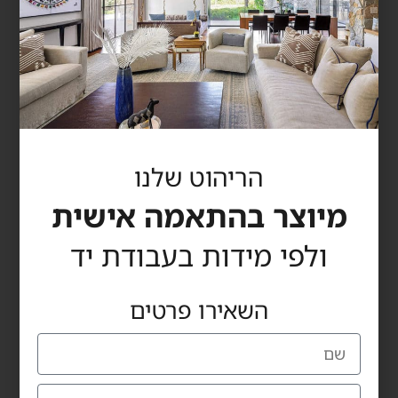
הריהוט שלנו
מיוצר בהתאמה אישית
Grado chair
ולפי מידות בעבודת יד
השאירו פרטים
כרמי רהיטים
מדינת היהודים 60, הרצליה
טלפון: 09-9559115