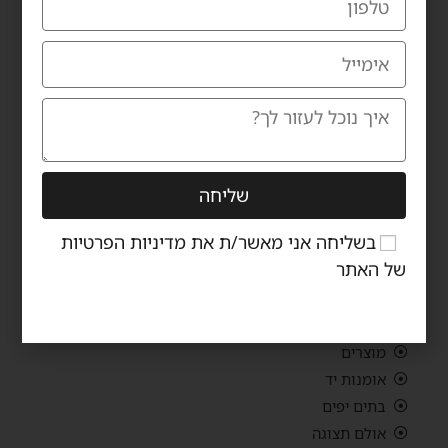
אימייל: carmiltd@zahav.net.il
נ
ווטו אל כרמי
שעות פתיחת אולם התצוגה:
ראשון – חמישי 10:00-19:00
יום שישי 10:00-14:00
יום שבת – סגור
שליחה
ניווט באתר
בשליחה אני מאשר/ת את
מדיניות הפרטיות
של האתר
כרמי רהיטי יוקרה
הכירו את כרמי
מוצרים
אומנות יד
בתים יפים
אולם תצוגה