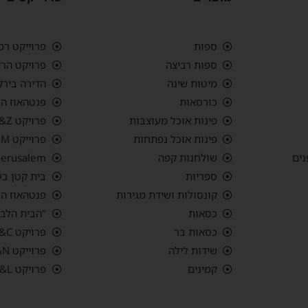
ספות
פרוייקט רמ
ספות רביצה
פרויקט הרצ
מיטות שינה
הדירה בירק
כורסאות
פנטהאוז הר
פינות אוכל מעוצבות
פרויקט G&Z הבית בבצרה
פינות אוכל נפתחות
פרוייקט G&M פנטהאוס רמת אביב ג'
נים
שולחנות קפה
 Jerusalem
ספריות
בית קטן בע
קונסולות ושידת מגירות
פנטהאוז החש
כסאות
"הבית הלבן
כסאות בר
פרויקט S&C "בית האבן" אפקה, תל אביב
שידות לילה
פרוייקט L&N סביון
קמינים
פרויקט S&L עיר ימים, נתניה