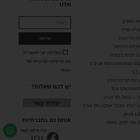
שלנו
ת השרון
ליה פריז
ון תל אביב
שליחה
צליה הירוקה
בשליחה אני מאשר/ת
את
מדיניות הפרטיות
של
האתר
S.T
רבה קדימה צורן
יש לכם שאלות?
מונאים TLV
" – באזל, תל אביב
יצירת קשר
אנחנו גם בחברתיות