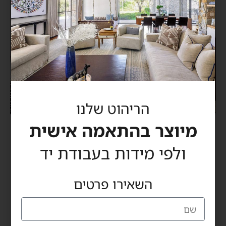
הריהוט שלנו
מיוצר בהתאמה אישית
Boxer chair
ולפי מידות בעבודת יד
השאירו פרטים
כרמי רהיטים
מדינת היהודים 60, הרצליה