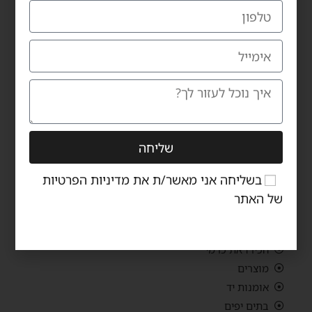
טלפון: 09-9559115
אימייל: carmiltd@zahav.net.il
נ
ווטו אל כרמי
שעות פתיחת אולם התצוגה:
ראשון – חמישי 10:00-19:00
יום שישי 10:00-14:00
יום שבת – סגור
שליחה
בשליחה אני מאשר/ת את
מדיניות הפרטיות
ניווט באתר
של האתר
כרמי רהיטי יוקרה
הכירו את כרמי
מוצרים
אומנות יד
בתים יפים