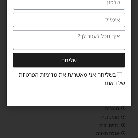
אימייל: carmiltd@zahav.net.il
נ
ווטו אל כרמי
שעות פתיחת אולם התצוגה:
ראשון – חמישי 10:00-19:00
יום שישי 10:00-14:00
יום שבת – סגור
שליחה
ניווט באתר
בשליחה אני מאשר/ת את
מדיניות הפרטיות
של האתר
כרמי רהיטי יוקרה
הכירו את כרמי
מוצרים
אומנות יד
בתים יפים
אולם תצוגה