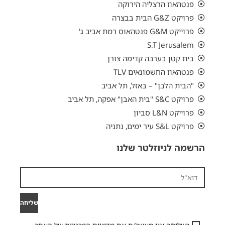
פנטהאוז הרצליה הירוקה
פרויקט G&Z הבית בבצרה
פרוייקט G&M פנטהאוס רמת אביב ג'
S.T Jerusalem
בית קטן בערבה קדימה צורן
פנטהאוז החשמונאים TLV
"הבית הלבן" – באזל, תל אביב
פרויקט S&C "בית האבן" אפקה, תל אביב
פרוייקט L&N סביון
פרויקט S&L עיר ימים, נתניה
הרשמה לניוזלטר שלנו
שליחה