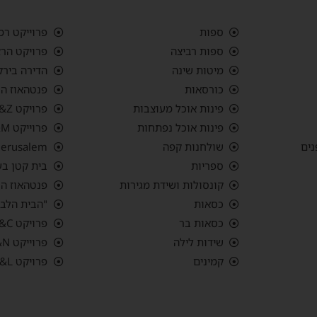
ספות
פרוייקט רמ
ספות רביצה
פרויקט הרצ
מיטות שינה
הדירה בירק
כורסאות
פנטהאוז הר
פינות אוכל מעוצבות
פרויקט G&Z הבית בבצרה
פינות אוכל נפתחות
פרוייקט G&M פנטהאוס רמת אביב ג'
נים
שולחנות קפה
 Jerusalem
ספריות
בית קטן בע
קונסולות ושידת מגירות
פנטהאוז החש
כסאות
"הבית הלבן
כסאות בר
פרויקט S&C "בית האבן" אפקה, תל אביב
שידות לילה
פרוייקט L&N סביון
קמינים
פרויקט S&L עיר ימים, נתניה