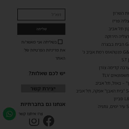
ת השרון
ליה פריז
ון תל אביב
שליחה
צליה הירוקה
בשליחה אני מאשר/ת
את
מדיניות הפרטיות
של
האתר
S.T
רבה קדימה צורן
יש לכם שאלות?
מונאים TLV
" – באזל, תל אביב
יצירת קשר
אנחנו גם בחברתיות