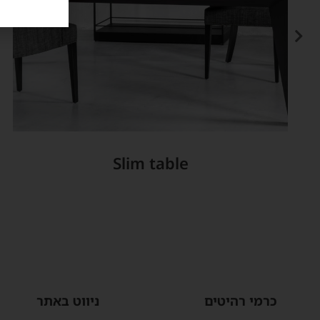
Slim table
כרמי רהיטים
ניווט באתר