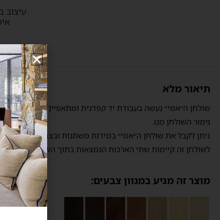
עיצוב 
איש
תיאור מלא
שולחן ה״אמי״ נעשה בעבודת יד קפדנית ומתאפיין במגע רך כמשי בזכות 
גימור השולחן מט.
ניתן לקבל את שולחן ה״אמי״ במידות משתנות ובצבעים שונים.
לשולחן זה קיימות שתי הארכות הנמצאות בתוך השולחן וניתן להגד
מוצר זה מגיע במגוון צבעים: