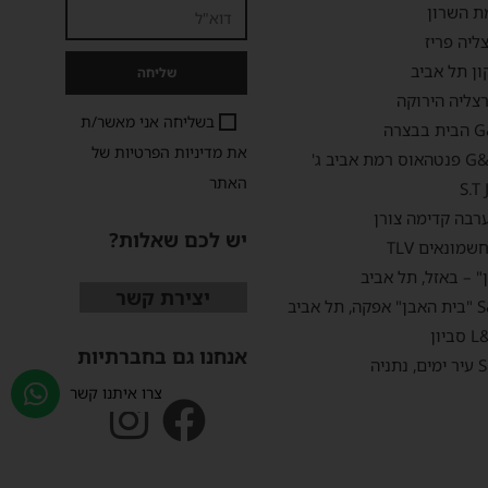
ת השרון
ליה פריז
ון תל אביב
שליחה
צליה הירוקה
בשליחה אני מאשר/ת
את
מדיניות הפרטיות
של
האתר
S.T
רבה קדימה צורן
יש לכם שאלות?
מונאים TLV
" – באזל, תל אביב
יצירת קשר
אנחנו גם בחברתיות