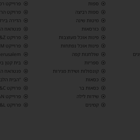
ספות
פרוייקט רמ
ספות רביצה
פרויקט הרצ
מיטות שינה
הדירה בירק
כורסאות
פנטהאוז הר
פינות אוכל מעוצבות
פרויקט G&Z הבית בבצרה
פינות אוכל נפתחות
פרוייקט G&M פנטהאוס רמת אביב ג'
נים
שולחנות קפה
 Jerusalem
ספריות
בית קטן בע
קונסולות ושידת מגירות
פנטהאוז החש
כסאות
"הבית הלבן
כסאות בר
פרויקט S&C "בית האבן" אפקה, תל אביב
שידות לילה
פרוייקט L&N סביון
קמינים
פרויקט S&L עיר ימים, נתניה