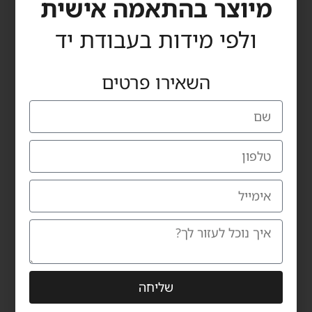
מיוצר בהתאמה אישית
ולפי מידות בעבודת יד
צרו איתנו קשר
השאירו פרטים
מדינת היהודים 60, הרצליה
טלפון: 09-9559115
אימייל: carmiltd@zahav.net.il
שעות פתיחת אולם התצוגה:
ראשון – חמישי 10:00-19:00
יום שישי 10:00-14:00
יום שבת – סגור
שם מלא
טלפון
שליחה